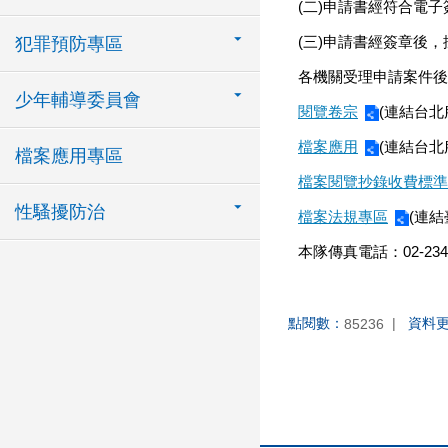
(二)申請書經符合電
(三)申請書經簽章後
犯罪預防專區
各機關受理申請案件後
少年輔導委員會
閱覽卷宗
(連結台北
檔案應用
(連結台北
檔案應用專區
檔案閱覽抄錄收費標準
性騷擾防治
檔案法規專區
(連
本隊傳真電話：02-2346
點閱數：
資料
85236