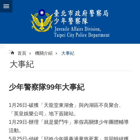
跳到主要內容區塊
:::
:::
首頁
機關介紹
大事紀
大事紀
少年警察隊99年大事紀
1月26日-破獲「天龍堂東湖會」與內湖區不良聚合、
「英皇娛樂公司」地下簽賭站。
1月29日-辦理「就是愛鬥牛」寒假高關懷少年團體輔導
活動。
5月25日-偵破「邱姓少年吸毒過量致死案」並同時緝獲