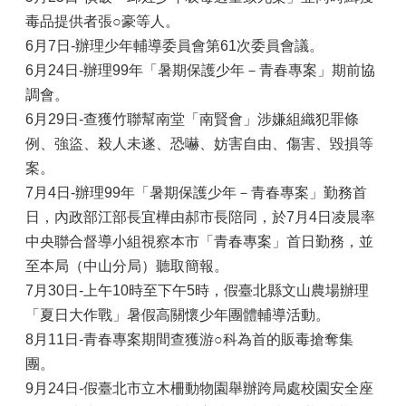
毒品提供者張○豪等人。
6月7日-辦理少年輔導委員會第61次委員會議。
6月24日-辦理99年「暑期保護少年－青春專案」期前協
調會。
6月29日-查獲竹聯幫南堂「南賢會」涉嫌組織犯罪條
例、強盜、殺人未遂、恐嚇、妨害自由、傷害、毀損等
案。
7月4日-辦理99年「暑期保護少年－青春專案」勤務首
日，內政部江部長宜樺由郝市長陪同，於7月4日凌晨率
中央聯合督導小組視察本市「青春專案」首日勤務，並
至本局（中山分局）聽取簡報。
7月30日-上午10時至下午5時，假臺北縣文山農場辦理
「夏日大作戰」暑假高關懷少年團體輔導活動。
8月11日-青春專案期間查獲游○科為首的販毒搶奪集
團。
9月24日-假臺北市立木柵動物園舉辦跨局處校園安全座