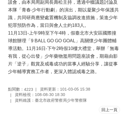
談會，由本局周副局長壽松主持，透過中輟議題討論及
本隊「青春‧少年行動劇」的演出，期以凝聚少年保護共
識，共同研商應變處置機制及協調改進措施，策進少年
犯罪預防作為，當日與會人士約183人。
11月13日-上午9時至下午4時，假臺北市大安區國際撞
球館辦理「9 BALL GO GO GOAL」高關懷少年團體輔
導活動。11月16日-下午2時假10樓大禮堂，舉辦「無毒
有我，從心出發」少年藥物濫用問題座談會，期藉由影
片「逆子」觀賞及戒毒成功的當事人經驗分享，讓從事
少年輔導實務工作者，更深入體認戒毒之路。
點閱數：
資料更新：101-03-05 15:38
4223
資料檢視：108-08-30 18:30
資料維護：臺北市政府警察局少年警察隊
回上一頁